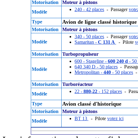
Motorisation
Moteur à pistons
240 - 42 places
- Passager
votez
Modèle
Avion de ligne classé historique
Type
Motorisation
Moteur à pistons
340 - 50 places
- Passager
votez
Modèle
Samaritan -
C 131 A
- Pilote
v
Motorisation
Turbopropulseur
600 - Stageline -
600 240 d
- 50 
640 340 D - 50 places
- Passag
Modèle
Metropolitan -
440
- 50 places
- 
Motorisation
Turboréacteur
22 -
880-22
- 152 places
- Pass
Modèle
Avion classé d'historique
Type
Motorisation
Moteur à pistons
BT 13
- Pilote
votez ici
Modèle